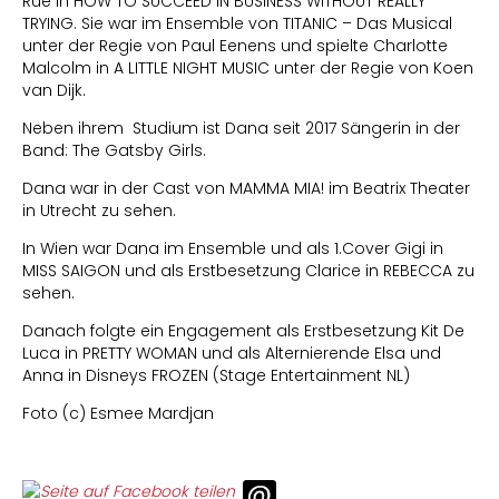
Rue in HOW TO SUCCEED IN BUSINESS WITHOUT REALLY
TRYING. Sie war im Ensemble von TITANIC – Das Musical
unter der Regie von Paul Eenens und spielte Charlotte
Malcolm in A LITTLE NIGHT MUSIC unter der Regie von Koen
van Dijk.
Neben ihrem Studium ist Dana seit 2017 Sängerin in der
Band: The Gatsby Girls.
Dana war in der Cast von MAMMA MIA! im Beatrix Theater
in Utrecht zu sehen.
In Wien war Dana im Ensemble und als 1.Cover Gigi in
MISS SAIGON und als Erstbesetzung Clarice in REBECCA zu
sehen.
Danach folgte ein Engagement als Erstbesetzung Kit De
Luca in PRETTY WOMAN und als Alternierende Elsa und
Anna in Disneys FROZEN (Stage Entertainment NL)
Foto (c) Esmee Mardjan