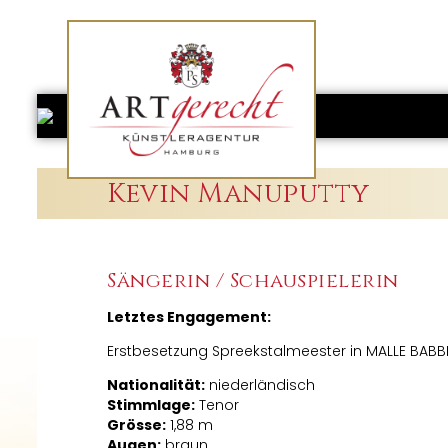
Kevin Manuputty
Sängerin / Schauspielerin
Letztes Engagement:
Erstbesetzung Spreekstalmeester in MALLE BABBE
Nationalität:
niederländisch
Stimmlage:
Tenor
Grösse:
1,88 m
Augen:
braun