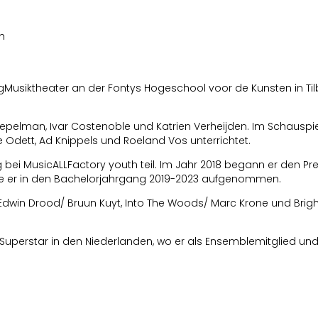
h
gMusiktheater an der Fontys Hogeschool voor de Kunsten in Ti
oepelman, Ivar Costenoble und Katrien Verheijden. Im Schauspie
 Odett, Ad Knippels und Roeland Vos unterrichtet.
bei MusicALLFactory youth teil. Im Jahr 2018 begann er den Pr
rde er in den Bachelorjahrgang 2019-2023 aufgenommen.
of Edwin Drood/ Bruun Kuyt, Into The Woods/ Marc Krone und Brigh
 Superstar in den Niederlanden, wo er als Ensemblemitglied un