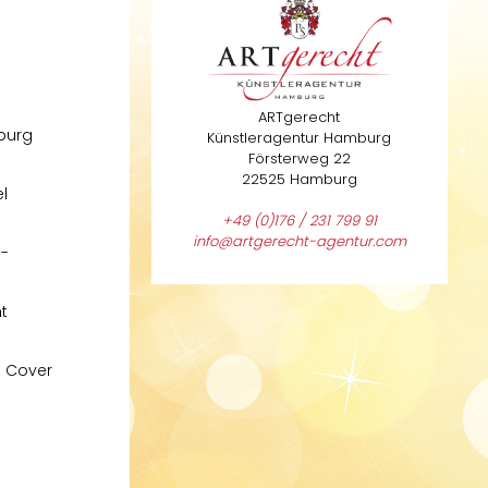
ARTgerecht
lburg
Künstleragentur Hamburg
Försterweg 22
22525 Hamburg
l
+49 (0)176 / 231 799 91
info@artgerecht-agentur.com
e-
t
d Cover