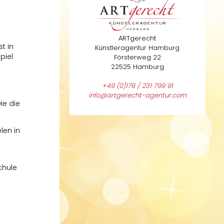
ARTgerecht
t in
Künstleragentur Hamburg
piel
Försterweg 22
22525 Hamburg
+49 (0)176 / 231 799 91
info@artgerecht-agentur.com
ie die
len in
chule