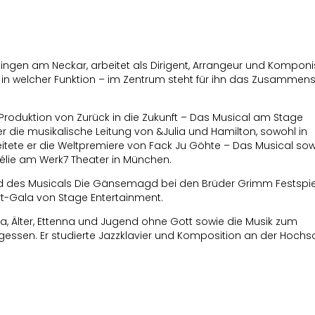
ingen am Neckar, arbeitet als Dirigent, Arrangeur und Komponis
in welcher Funktion – im Zentrum steht für ihn das Zusammens
n Produktion von Zurück in die Zukunft – Das Musical am Stage
die musikalische Leitung von &Julia und Hamilton, sowohl in
eitete er die Weltpremiere von Fack Ju Göhte – Das Musical sow
élie am Werk7 Theater in München.
bild des Musicals Die Gänsemagd bei den Brüder Grimm Festspie
rt-Gala von Stage Entertainment.
ia, Älter, Ettenna und Jugend ohne Gott sowie die Musik zum
essen. Er studierte Jazzklavier und Komposition an der Hochs