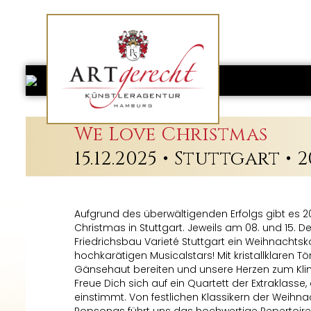
We Love Christmas
15.12.2025 • Stuttgart • 
Aufgrund des überwältigenden Erfolgs gibt es 2
Christmas in Stuttgart. Jeweils am 08. und 15.
Friedrichsbau Varieté Stuttgart ein Weihnachtsko
hochkarätigen Musicalstars! Mit kristallklaren 
Gänsehaut bereiten und unsere Herzen zum Kli
Freue Dich sich auf ein Quartett der Extraklass
einstimmt. Von festlichen Klassikern der Weihn
Popsongs führt uns das hochwertige Repertoire