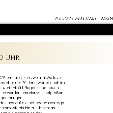
We Love Musicals
Agen
20 Uhr
025 erneut gleich zweimal We love
 Dezember um 20 Uhr erwartet euch im
nzert mit Stil, Eleganz und neuen
Tönen werden uns vier Musicalgrößen
ngen bringen.
e, das uns auf die nahenden Festtage
achtsmusik bis hin zu Christmas-
 um die ganze Welt der