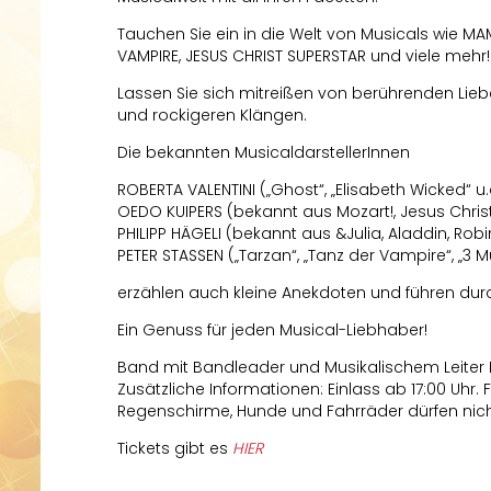
Tauchen Sie ein in die Welt von Musicals wie MAM
VAMPIRE, JESUS CHRIST SUPERSTAR und viele mehr!
Lassen Sie sich mitreißen von berührenden Lie
und rockigeren Klängen.
Die bekannten MusicaldarstellerInnen
ROBERTA VALENTINI („Ghost“, „Elisabeth Wicked“ u.
OEDO KUIPERS (bekannt aus Mozart!, Jesus Christ
PHILIPP HÄGELI (bekannt aus &Julia, Aladdin, Robi
PETER STASSEN („Tarzan“, „Tanz der Vampire“, „3 Mu
erzählen auch kleine Anekdoten und führen dur
Ein Genuss für jeden Musical-Liebhaber!
Band mit Bandleader und Musikalischem Leiter 
Zusätzliche Informationen: Einlass ab 17:00 Uhr. 
Regenschirme, Hunde und Fahrräder dürfen nicht
Tickets gibt es
HIER