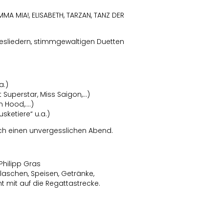
MA MIA!, ELISABETH, TARZAN, TANZ DER
besliedern, stimmgewaltigen Duetten
a.)
 Superstar, Miss Saigon,…)
n Hood,….)
sketiere“ u.a.)
ch einen unvergesslichen Abend.
Philipp Gras
Flaschen, Speisen, Getränke,
 mit auf die Regattastrecke.